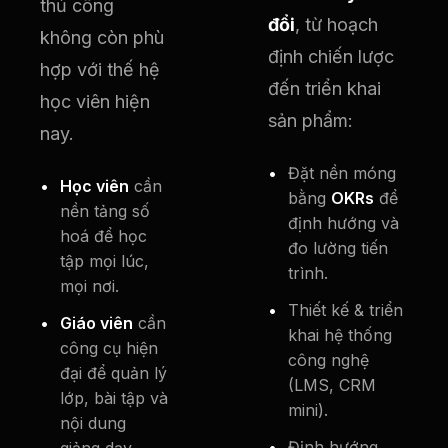
thủ công
đổi
, từ hoạch
không còn phù
định chiến lược
hợp với thế hệ
đến triển khai
học viên hiện
sản phẩm:
nay.
Đặt nền móng
Học viên
cần
bằng
OKRs
để
nền tảng số
định hướng và
hoá để học
đo lường tiến
tập mọi lúc,
trình.
mọi nơi.
Thiết kế & triển
Giáo viên
cần
khai hệ thống
công cụ hiện
công nghệ
đại để quản lý
(LMS, CRM
lớp, bài tập và
mini).
nội dung
Định hướng
giảng dạy.