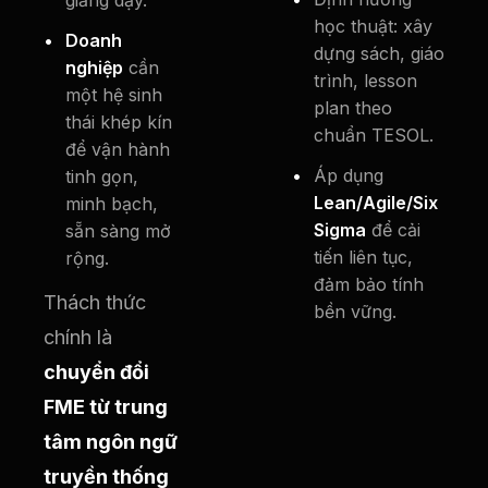
học thuật: xây
Doanh
dựng sách, giáo
nghiệp
cần
trình, lesson
một hệ sinh
plan theo
thái khép kín
chuẩn TESOL.
để vận hành
Áp dụng
tinh gọn,
Lean/Agile/Six
minh bạch,
Sigma
để cải
sẵn sàng mở
tiến liên tục,
rộng.
đảm bảo tính
Thách thức
bền vững.
chính là
chuyển đổi
FME từ trung
tâm ngôn ngữ
truyền thống