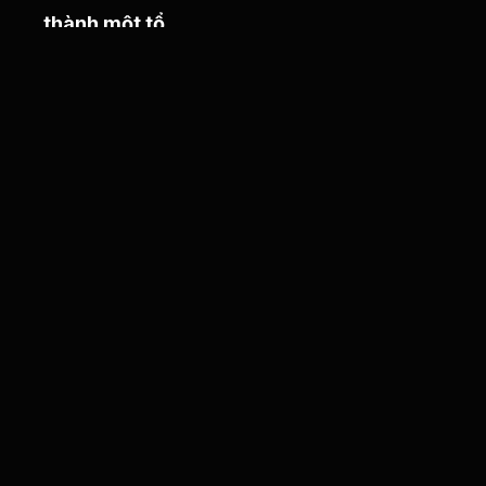
thành một tổ
chức EdTech
,
với hệ thống
công nghệ và
tài liệu học tập
hiện đại.